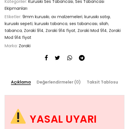
Kategoriler:
Kurusıkı Ses Tabancası
,
Ses Tabancası
Ekipmanları
Etiketler:
9mm kurusıkı
,
av malzemeleri
,
kurusıkı satışı
,
kurusıkı sepeti
,
kurusıkı tabanca
,
ses tabancası
,
silah
,
tabanca
,
Zoraki 914
,
Zoraki 914 fiyat
,
Zoraki Mod 914
,
Zoraki
Mod 914 fiyat
Marka:
Zoraki
Açıklama
Değerlendirmeler (0)
Taksit Tablosu
YASAL UYARI