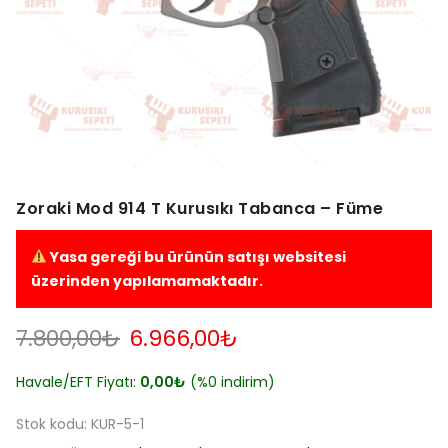
Zoraki Mod 914 T Kurusıkı Tabanca – Füme
Yasa gereği bu ürünün satışı websitesi
üzerinden yapılamamaktadır.
Orijinal
Şu
7.800,00
₺
6.966,00
₺
fiyat:
andaki
7.800,00₺.
fiyat:
Havale/EFT Fiyatı:
0,00
₺
(%0 indirim)
6.966,00₺.
Stok kodu:
KUR-5-1