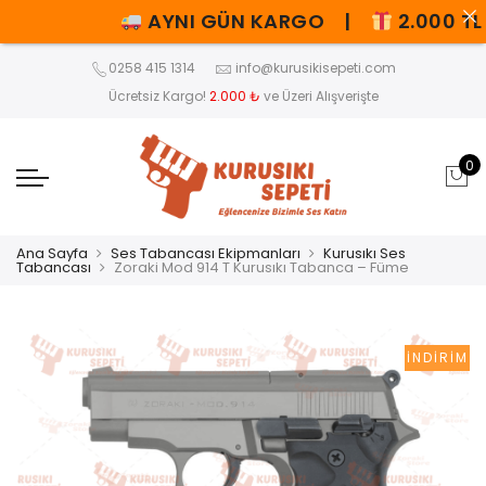
AYNI GÜN KARGO |
2.000 TL V
0258 415 1314
info@kurusikisepeti.com
Ücretsiz Kargo!
2.000 ₺
ve Üzeri Alışverişte
0
Ana Sayfa
Ses Tabancası Ekipmanları
Kurusıkı Ses
Tabancası
Zoraki Mod 914 T Kurusıkı Tabanca – Füme
İNDIRIM