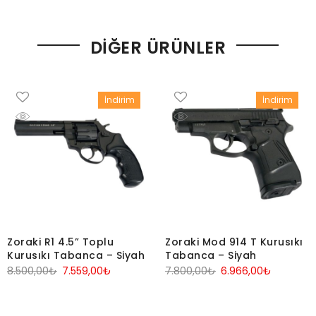
DIĞER ÜRÜNLER
İndirim
İndirim
.
Zoraki R1 4.5” Toplu
Zoraki Mod 914 T Kurusıkı
Kurusıkı Tabanca – Siyah
Tabanca – Siyah
Orijinal
Şu
Orijinal
Şu
8.500,00
₺
7.559,00
₺
7.800,00
₺
6.966,00
₺
fiyat:
andaki
fiyat:
andaki
8.500,00₺.
fiyat:
7.800,00₺.
fiyat: