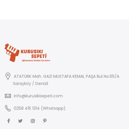
7.559,00₺.
6.966,00
ATATÜRK Mah. GAZİ MUSTAFA KEMAL PAŞA Bul No:65/A
Sarayköy / Denizli
info@kurusikisepeti.com
0258 415 1314 (Whatsapp)