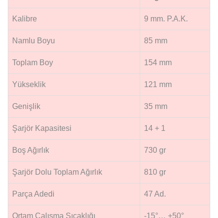
Kalibre
9 mm. P.A.K.
Namlu Boyu
85 mm
Toplam Boy
154 mm
Yükseklik
121 mm
Genişlik
35 mm
Şarjör Kapasitesi
14 + 1
Boş Ağırlık
730 gr
Şarjör Dolu Toplam Ağırlık
810 gr
Parça Adedi
47 Ad.
Ortam Çalışma Sıcaklığı
-15°… +50°