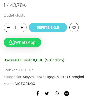
1.443,78
₺
2 adet stokta
SEPETE EKLE
WhatsApp
Havale/EFT Fiyatı:
0,00
₺
(%0 indirim)
Stok kodu:
BTL-47
Kategoriler:
Meyve Sebze Bıçağı
,
Mutfak Gereçleri
Marka:
VICTORINOX