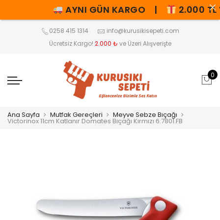
AYNI GÜN KARGO |
2.000 TL V
0258 415 1314
info@kurusikisepeti.com
Ücretsiz Kargo!
2.000 ₺
ve Üzeri Alışverişte
0
Ana Sayfa
Mutfak Gereçleri
Meyve Sebze Bıçağı
Victorinox 11cm Katlanır Domates Bıçağı Kırmızı 6.7801.FB