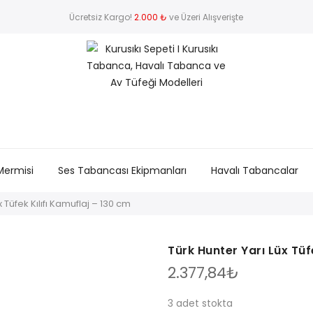
Ücretsiz Kargo!
2.000 ₺
ve Üzeri Alışverişte
Mermisi
Ses Tabancası Ekipmanları
Havalı Tabancalar
x Tüfek Kılıfı Kamuflaj – 130 cm
Türk Hunter Yarı Lüx Tüf
2.377,84
₺
3 adet stokta