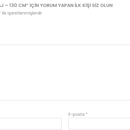
J – 130 CM” IÇIN YORUM YAPAN ILK KIŞI SIZ OLUN
*
ile işaretlenmişlerdir
E-posta
*