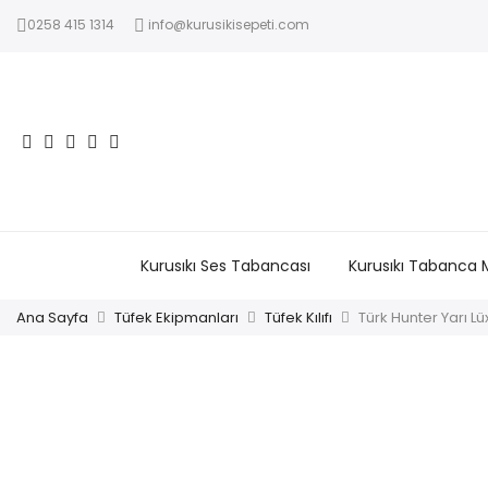
0258 415 1314
info@kurusikisepeti.com
Kurusıkı Ses Tabancası
Kurusıkı Tabanca 
Ana Sayfa
Tüfek Ekipmanları
Tüfek Kılıfı
Türk Hunter Yarı Lü