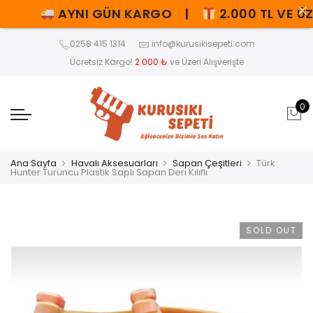
AYNI GÜN KARGO |
2.000 TL VE ÜZE
0258 415 1314
info@kurusikisepeti.com
Ücretsiz Kargo!
2.000 ₺
ve Üzeri Alışverişte
0
Ana Sayfa
Havalı Aksesuarları
Sapan Çeşitleri
Türk
Hunter Turuncu Plastik Saplı Sapan Deri Kılıflı
SOLD OUT