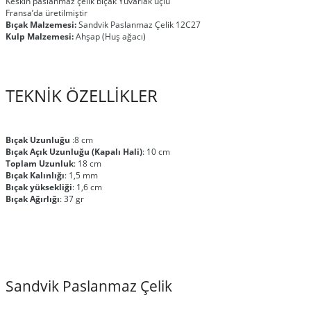
Keskin paslanmaz çelik bıçak Yuvarlak uçlu
Fransa’da üretilmiştir
Bıçak Malzemesi:
Sandvik Paslanmaz Çelik 12C27
Kulp Malzemesi:
Ahşap (Huş ağacı)
TEKNİK ÖZELLİKLER
Bıçak Uzunluğu
:8 cm
Bıçak Açık Uzunluğu (Kapalı Hali)
: 10 cm
Toplam Uzunluk
: 18 cm
Bıçak Kalınlığı
: 1,5 mm
Bıçak yüksekliği
: 1,6 cm
Bıçak Ağırlığı
: 37 gr
Sandvik Paslanmaz Çelik