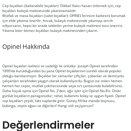
Cep bıçakları (katlanabilir bıçaklar): Dikkat! Kalıcı hasarı önlemek için, cep
bıçakları bulaşık makinesinde yıkanmamalıdır
Mutfak ve masa bıçakları (sabit bıçaklar): OPINEL’lerinizin kalitesini korumak
için elde yıkama önerilir. Ancak, bulaşık makinesinde yıkamayı tercih
ediyorsanız, hepsi bir arada tabletler yerine bulaşık makinesi tozu öneririz.
Yıkama biter bitmez bıçakları bulaşık makinesinden çıkarın.
Opinel Hakkında
Opinel bıçakları kalitesi ve sadeliği ile ünlüdür. Joseph Opinel tarafından
1890’da kurulduğundan bu yana Opinel bıçaklarının sürekli olarak popüler
olduğu kanıtlanmıştır. Bıçaklar bir zamanlar çiftçiler, çobanlar ve demiryolu
çalışanları tarafından yaygın olarak kullanılıyordu. Bugün ise onları hemen
hemen her cepte, mutfak çekmecesinde veya sırt çantasında bulabilirsiniz.
Daha küçük oyma için Opinel No. 2’den, ağır işler için Opinel No.8’e. Onlar
günlük bıçakların paragonudur; rahat, kullanımı kolay ve uygun fiyatlı. Opinel
cep bıçakları çeşitli, lüks saplarda gelir. Güney Afrika manda boynuzu,
bubinga, zeytin ağacı ve diğerleri! Hangi stili seçiyorsun?
Değerlendirmeler