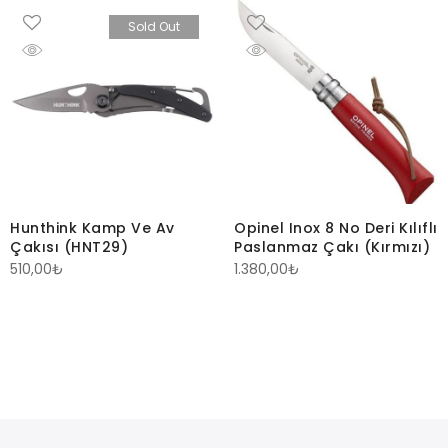
Sold Out
Hunthink Kamp Ve Av
Opinel Inox 8 No Deri Kılıflı
Çakısı (HNT29)
Paslanmaz Çakı (Kırmızı)
510,00
₺
1.380,00
₺