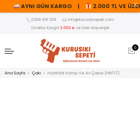
AYNI GÜN KARGO |
2.000 TL VE ÜZER
0258 415 1314
info@kurusikisepeti.com
Ücretsiz Kargo!
2.000 ₺
ve Üzeri Alışverişte
0
Ana Sayfa
Çakı
Hunthink Kamp Ve Av Çakısı (HNT17)