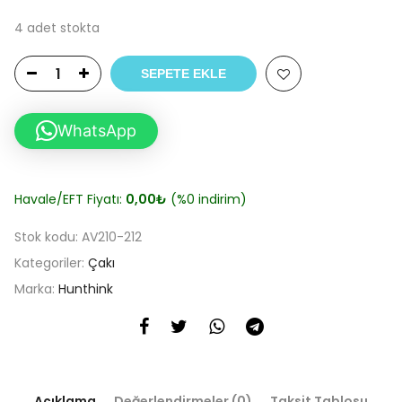
4 adet stokta
SEPETE EKLE
WhatsApp
Havale/EFT Fiyatı:
0,00
₺
(%0 indirim)
Stok kodu:
AV210-212
Kategoriler:
Çakı
Marka:
Hunthink
Açıklama
Değerlendirmeler (0)
Taksit Tablosu