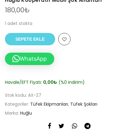
Huğlu Kooperatif Mobil Şok Anahtarı
180,00
₺
1 adet stokta
SEPETE EKLE
WhatsApp
Havale/EFT Fiyatı:
0,00
₺
(%0 indirim)
Stok kodu:
AX-27
Kategoriler:
Tüfek Ekipmanları
,
Tüfek Şokları
Marka:
Huğlu