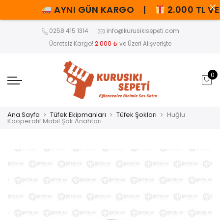
AYNI GÜN KARGO |
2.000 TL VE 
0258 415 1314
info@kurusikisepeti.com
Ücretsiz Kargo!
2.000 ₺
ve Üzeri Alışverişte
0
Ana Sayfa
Tüfek Ekipmanları
Tüfek Şokları
Huğlu
Kooperatif Mobil Şok Anahtarı