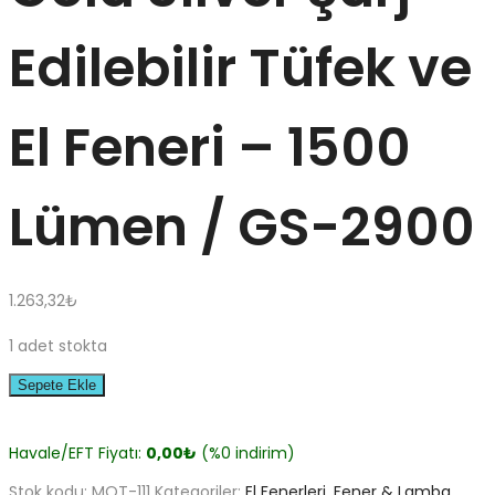
Edilebilir Tüfek ve
El Feneri – 1500
Lümen / GS-2900
1.263,32
₺
1 adet stokta
Sepete Ekle
Havale/EFT Fiyatı:
0,00
₺
(%0 indirim)
Stok kodu:
MOT-111
Kategoriler:
El Fenerleri
,
Fener & Lamba