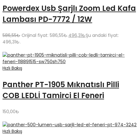
Powerdex Usb Şarjlı Zoom Led Kafa
Lambası PD-7772 / 12W
586,55
₺
Orijinal fiyat: 586,55₺.
496,31
₺
Şu andaki fiyat:
496,31₺.
Hızlı Bakış
Panther PT-1905 Mıknatıslı Pilli
COB LEDLİ Tamirci El Feneri
150,00
₺
Hızlı Bakış