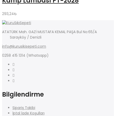
Kamp Lambası PT-2028
293,24
₺
ATATÜRK Mah. GAZİ MUSTAFA KEMAL PAŞA Bul No:65/A
Sarayköy / Denizli
info@kurusikisepeti.com
0258 415 1314 (Whatsapp)
Bilgilendirme
Sipariş Takibi
İptal İade Koşulları