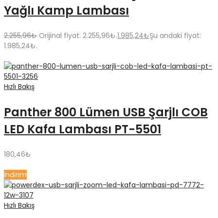
Yağlı Kamp Lambası
2.255,96
₺
Orijinal fiyat: 2.255,96₺.
1.985,24
₺
Şu andaki fiyat:
1.985,24₺.
Hızlı Bakış
Panther 800 Lümen USB Şarjlı COB
LED Kafa Lambası PT-5501
180,46
₺
İndirim
Hızlı Bakış