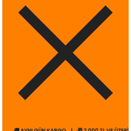
🚚 AYNI GÜN KARGO | 🎁 2.000 TL VE ÜZERİ