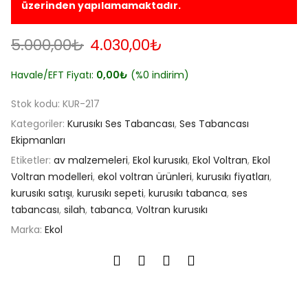
üzerinden yapılamamaktadır.
Orijinal
Şu
5.000,00
₺
4.030,00
₺
fiyat:
andaki
5.000,00₺.
fiyat:
Havale/EFT Fiyatı:
0,00
₺
(%0 indirim)
4.030,00₺.
Stok kodu:
KUR-217
Kategoriler:
Kurusıkı Ses Tabancası
,
Ses Tabancası
Ekipmanları
Etiketler:
av malzemeleri
,
Ekol kurusıkı
,
Ekol Voltran
,
Ekol
Voltran modelleri
,
ekol voltran ürünleri
,
kurusıkı fiyatları
,
kurusıkı satışı
,
kurusıkı sepeti
,
kurusıkı tabanca
,
ses
tabancası
,
silah
,
tabanca
,
Voltran kurusıkı
Marka:
Ekol