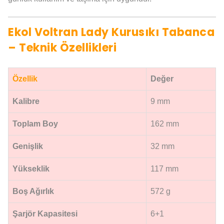
Ekol Voltran Lady Kurusıkı Tabanca
– Teknik Özellikleri
Özellik
Değer
Kalibre
9 mm
Toplam Boy
162 mm
Genişlik
32 mm
Yükseklik
117 mm
Boş Ağırlık
572 g
Şarjör Kapasitesi
6+1