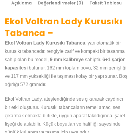
Açıklama
Değerlendirmeler (0)
Taksit Tablosu
Ekol Voltran Lady Kurusıkı
Tabanca –
Ekol Voltran Lady Kurusıkı Tabanca
, yarı otomatik bir
kurusıkı tabancadır. rengiyle zarif ve kompakt bir tasarıma
sahip olan bu model,
9 mm kalibreye
sahiptir.
6+1 şarjör
kapasitesi
bulunur. 162 mm toplam boyu, 32 mm genişliği
ve 117 mm yüksekliği ile taşıması kolay bir yapı sunar. Boş
ağırlığı 572 gramdır.
Ekol Voltran Lady, ateşlendiğinde ses çıkararak caydırıcı
bir etki oluşturur. Kurusıkı tabancaların temel amacı ses
çıkarmak olmakla birlikte, uygun aparat takıldığında işaret
fişeği de atılabilir. Küçük boyutları ve hafifliği sayesinde
günlük kullanım ve taşıma için uygundur.