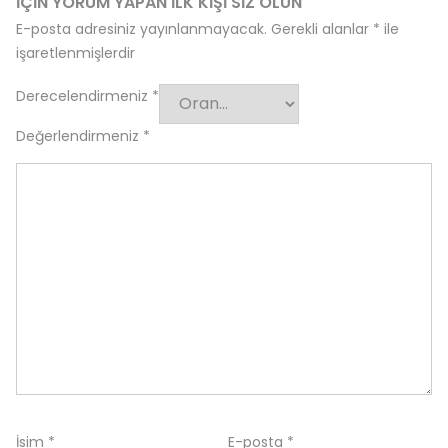
IÇIN YORUM YAPAN ILK KIŞI SIZ OLUN
E-posta adresiniz yayınlanmayacak.
Gerekli alanlar
*
ile
işaretlenmişlerdir
Derecelendirmeniz
*
Değerlendirmeniz
*
İsim
*
E-posta
*