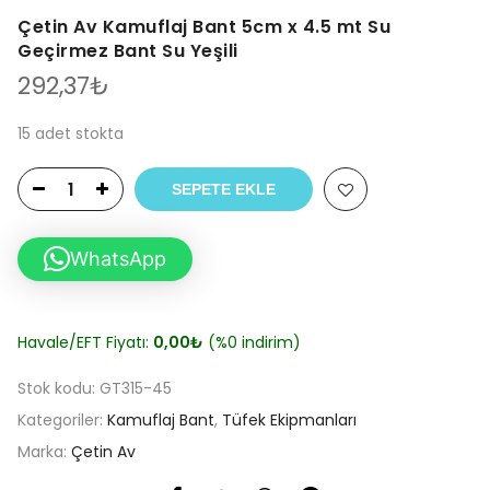
Çetin Av Kamuflaj Bant 5cm x 4.5 mt Su
Geçirmez Bant Su Yeşili
292,37
₺
15 adet stokta
SEPETE EKLE
WhatsApp
Havale/EFT Fiyatı:
0,00
₺
(%0 indirim)
Stok kodu:
GT315-45
Kategoriler:
Kamuflaj Bant
,
Tüfek Ekipmanları
Marka:
Çetin Av