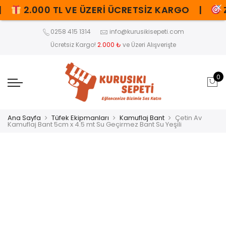
2.000 TL VE ÜZERİ ÜCRETSİZ KARGO |
ZOR
0258 415 1314
info@kurusikisepeti.com
Ücretsiz Kargo!
2.000 ₺
ve Üzeri Alışverişte
0
Ana Sayfa
Tüfek Ekipmanları
Kamuflaj Bant
Çetin Av
Kamuflaj Bant 5cm x 4.5 mt Su Geçirmez Bant Su Yeşili