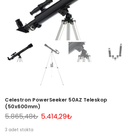
Celestron PowerSeeker 50AZ Teleskop
(50x600mm)
Orijinal
Şu
5.865,48
₺
5.414,29
₺
fiyat:
andaki
5.865,48₺.
fiyat:
3 adet stokta
5.414,29₺.