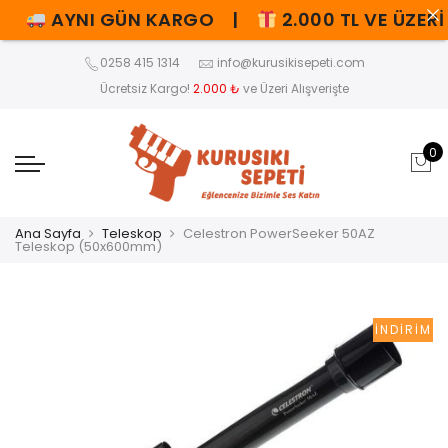
AYNI GÜN KARGO |
2.000 TL VE ÜZERİ 
0258 415 1314
info@kurusikisepeti.com
Ücretsiz Kargo!
2.000 ₺
ve Üzeri Alışverişte
0
Ana Sayfa
Teleskop
Celestron PowerSeeker 50AZ
Teleskop (50x600mm)
İNDIRIM