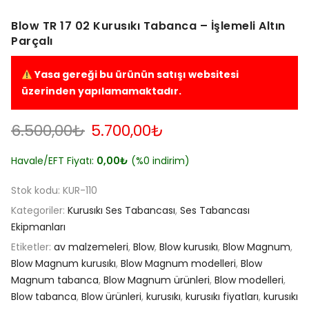
Blow TR 17 02 Kurusıkı Tabanca – İşlemeli Altın
Parçalı
Yasa gereği bu ürünün satışı websitesi
üzerinden yapılamamaktadır.
Orijinal
Şu
6.500,00
₺
5.700,00
₺
fiyat:
andaki
6.500,00₺.
fiyat:
Havale/EFT Fiyatı:
0,00
₺
(%0 indirim)
5.700,00₺.
Stok kodu:
KUR-110
Kategoriler:
Kurusıkı Ses Tabancası
,
Ses Tabancası
Ekipmanları
Etiketler:
av malzemeleri
,
Blow
,
Blow kurusıkı
,
Blow Magnum
,
Blow Magnum kurusıkı
,
Blow Magnum modelleri
,
Blow
Magnum tabanca
,
Blow Magnum ürünleri
,
Blow modelleri
,
Blow tabanca
,
Blow ürünleri
,
kurusıkı
,
kurusıkı fiyatları
,
kurusıkı