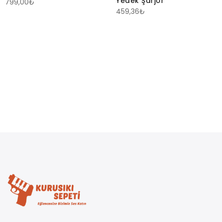
Yedek Şarjör
799,00
₺
459,36
₺