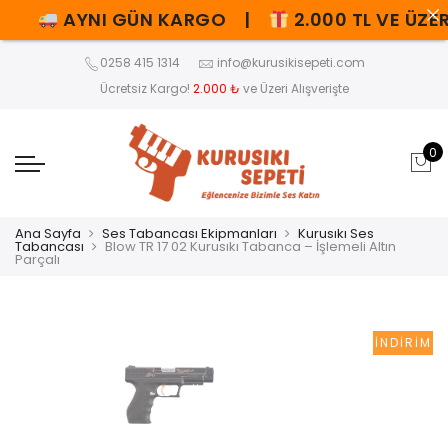
AYNI GÜN KARGO |
2.000 TL VE ÜZER
0258 415 1314
info@kurusikisepeti.com
Ücretsiz Kargo!
2.000 ₺
ve Üzeri Alışverişte
0
Ana Sayfa
Ses Tabancası Ekipmanları
Kurusıkı Ses
Tabancası
Blow TR 17 02 Kurusıkı Tabanca – İşlemeli Altın
Parçalı
İNDIRIM