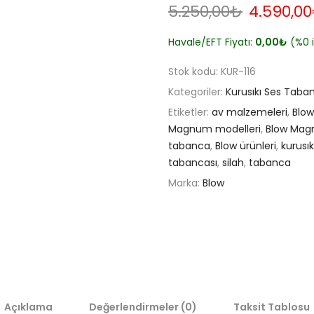
Orijinal
5.250,00
₺
4.590,00
fiyat:
5.250,00
Havale/EFT Fiyatı:
0,00
₺
(%0 i
Stok kodu:
KUR-116
Kategoriler:
Kurusıkı Ses Taba
Etiketler:
av malzemeleri
,
Blow
Magnum modelleri
,
Blow Mag
tabanca
,
Blow ürünleri
,
kurusık
tabancası
,
silah
,
tabanca
Marka:
Blow
Açıklama
Değerlendirmeler (0)
Taksit Tablosu