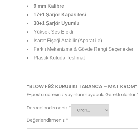
9 mm Kalibre
17+1 Şarjör Kapasitesi
30+1 Şarjör Uyumlu
Yüksek Ses Efekti
İşaret Fişeği Atabilir (Aparat ile)
Farklı Mekanizma & Gövde Rengi Seçenekleri
Plastik Kutuda Teslimat
“BLOW F92 KURUSIKI TABANCA – MAT KROM” I
E-posta adresiniz yayınlanmayacak.
Gerekli alanlar
Derecelendirmeniz
*
Değerlendirmeniz
*