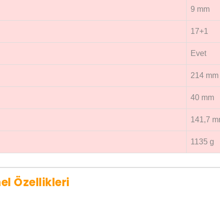
9 mm
17+1
Evet
214 mm
40 mm
141,7 
1135 g
l Özellikleri