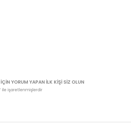
ÇIN YORUM YAPAN ILK KIŞI SIZ OLUN
*
ile işaretlenmişlerdir