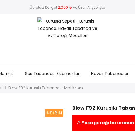
Ücretsiz Kargo!
2.000 ₺
ve Üzeri Alışverişte
Mermisi
Ses Tabancası Ekipmanları
Havalı Tabancalar
ı
Blow F92 Kurusıkı Tabanca – Mat Krom
Blow F92 Kurusıkı Taba
İNDIRIM
⚠️ Yasa gereği bu ürünün