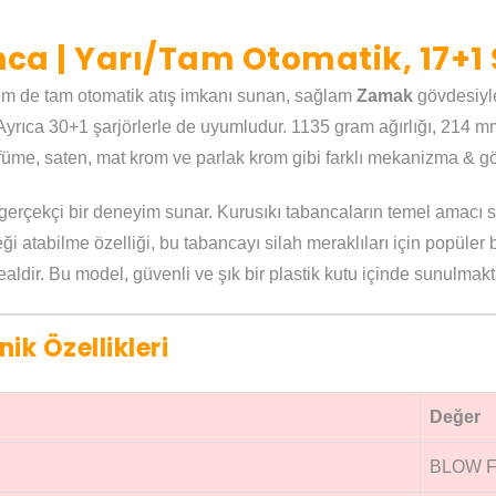
ca | Yarı/Tam Otomatik, 17+1 
em de tam otomatik atış imkanı sunan, sağlam
Zamak
gövdesiyle
Ayrıca 30+1 şarjörlerle de uyumludur. 1135 gram ağırlığı, 214
ın, füme, saten, mat krom ve parlak krom gibi farklı mekanizma &
gerçekçi bir deneyim sunar. Kurusıkı tabancaların temel amacı s
işeği atabilme özelliği, bu tabancayı silah meraklıları için popüle
dealdir. Bu model, güvenli ve şık bir plastik kutu içinde sunulmakt
ik Özellikleri
Değer
BLOW F