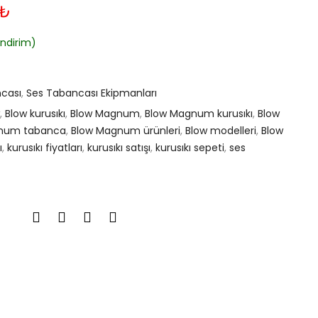
Şu
₺
andaki
₺.
fiyat:
ndirim)
4.590,00₺.
ncası
,
Ses Tabancası Ekipmanları
,
Blow kurusıkı
,
Blow Magnum
,
Blow Magnum kurusıkı
,
Blow
num tabanca
,
Blow Magnum ürünleri
,
Blow modelleri
,
Blow
ı
,
kurusıkı fiyatları
,
kurusıkı satışı
,
kurusıkı sepeti
,
ses