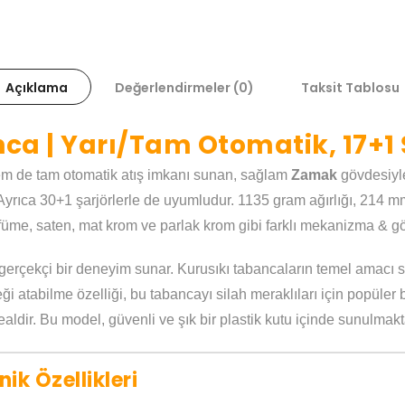
Açıklama
Değerlendirmeler (0)
Taksit Tablosu
ca | Yarı/Tam Otomatik, 17+1 
em de tam otomatik atış imkanı sunan, sağlam
Zamak
gövdesiyle
Ayrıca 30+1 şarjörlerle de uyumludur. 1135 gram ağırlığı, 214
ın, füme, saten, mat krom ve parlak krom gibi farklı mekanizma &
gerçekçi bir deneyim sunar. Kurusıkı tabancaların temel amacı s
işeği atabilme özelliği, bu tabancayı silah meraklıları için popüle
dealdir. Bu model, güvenli ve şık bir plastik kutu içinde sunulmakt
ik Özellikleri