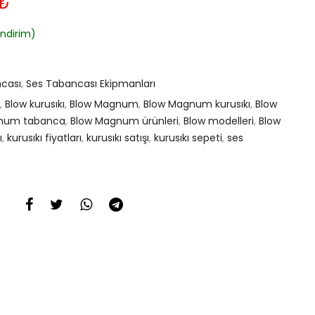
Şu
₺
andaki
₺.
fiyat:
ndirim)
4.590,00₺.
ncası
,
Ses Tabancası Ekipmanları
,
Blow kurusıkı
,
Blow Magnum
,
Blow Magnum kurusıkı
,
Blow
num tabanca
,
Blow Magnum ürünleri
,
Blow modelleri
,
Blow
ı
,
kurusıkı fiyatları
,
kurusıkı satışı
,
kurusıkı sepeti
,
ses