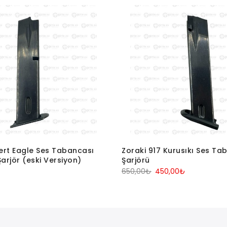
ert Eagle Ses Tabancası
Zoraki 917 Kurusıkı Ses Ta
Şarjör (eski Versiyon)
Şarjörü
Orijinal
Şu
650,00
₺
450,00
₺
fiyat:
andaki
650,00₺.
fiyat:
450,00₺.