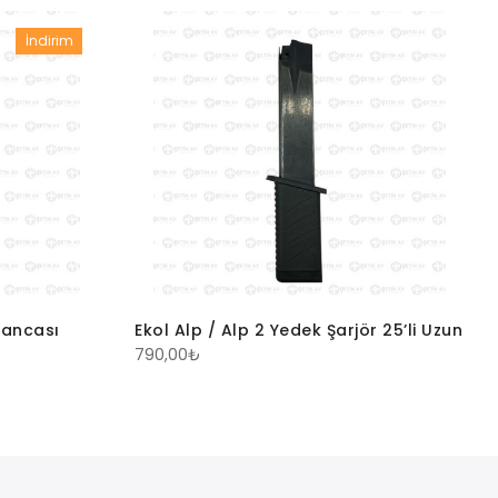
İndirim
bancası
Ekol Alp / Alp 2 Yedek Şarjör 25’li Uzun
790,00
₺