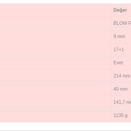
Değer
BLOW F
9 mm
17+1
Evet
214 mm
40 mm
141,7 
1135 g