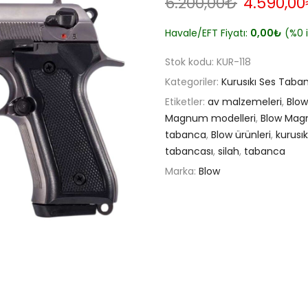
Orijinal
6.200,00
₺
4.590,00
fiyat:
6.200,00
Havale/EFT Fiyatı:
0,00
₺
(%0 i
Stok kodu:
KUR-118
Kategoriler:
Kurusıkı Ses Taba
Etiketler:
av malzemeleri
,
Blow
Magnum modelleri
,
Blow Mag
tabanca
,
Blow ürünleri
,
kurusık
tabancası
,
silah
,
tabanca
Marka:
Blow