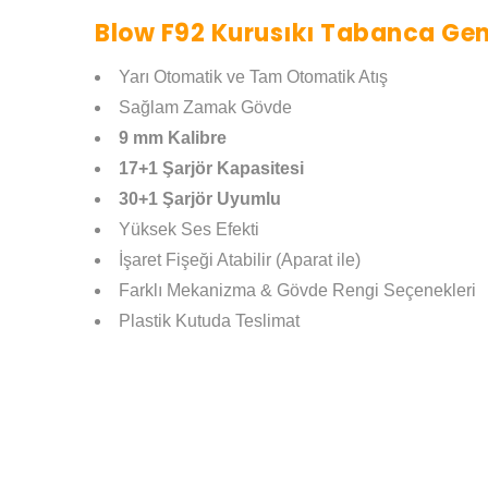
Blow F92 Kurusıkı Tabanca Gene
Yarı Otomatik ve Tam Otomatik Atış
Sağlam Zamak Gövde
9 mm Kalibre
17+1 Şarjör Kapasitesi
30+1 Şarjör Uyumlu
Yüksek Ses Efekti
İşaret Fişeği Atabilir (Aparat ile)
Farklı Mekanizma & Gövde Rengi Seçenekleri
Plastik Kutuda Teslimat