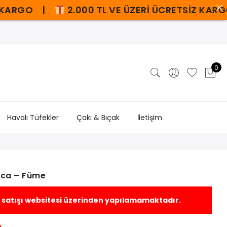
 |
2.000 TL VE ÜZERİ ÜCRETSİZ KARGO |
Z
0
Havalı Tüfekler
Çakı & Bıçak
İletişim
nca – Füme
 satışı websitesi üzerinden yapılamamaktadır.