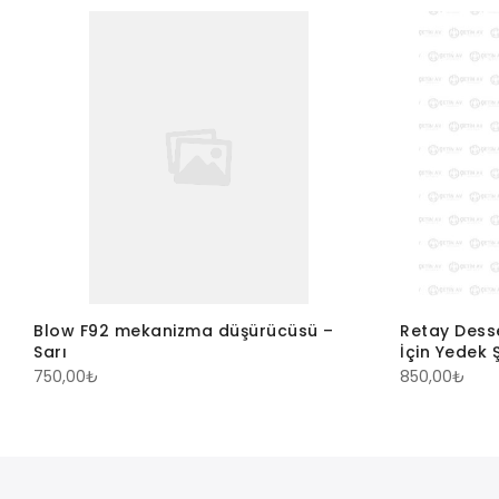
Blow F92 mekanizma düşürücüsü –
Retay Dess
Sarı
İçin Yedek 
750,00
₺
850,00
₺