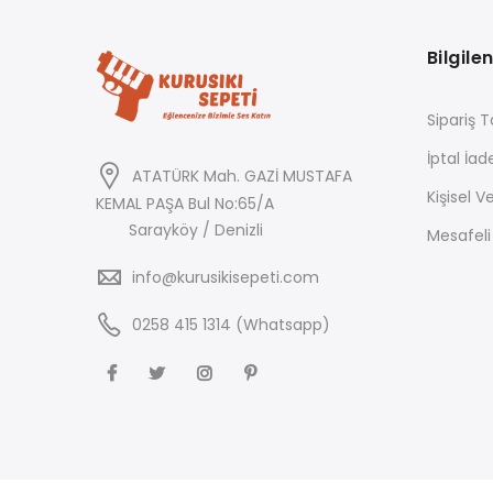
Bilgile
Sipariş T
İptal İad
ATATÜRK Mah. GAZİ MUSTAFA
Kişisel Ve
KEMAL PAŞA Bul No:65/A
Sarayköy / Denizli
Mesafeli
info@kurusikisepeti.com
0258 415 1314 (Whatsapp)