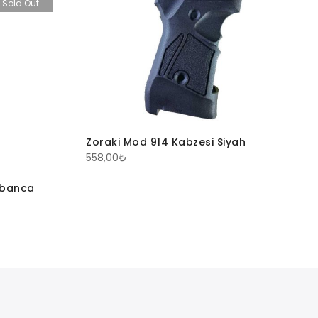
Sold Out
Zoraki Mod 914 Kabzesi Siyah
558,00
₺
abanca