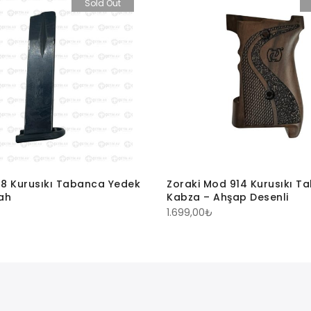
Sold Out
8 Kurusıkı Tabanca Yedek
Zoraki Mod 914 Kurusıkı T
yah
Kabza – Ahşap Desenli
1.699,00
₺