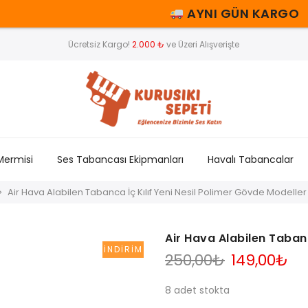
AYNI GÜN KARGO |
2.00
Ücretsiz Kargo!
2.000 ₺
ve Üzeri Alışverişte
Mermisi
Ses Tabancası Ekipmanları
Havalı Tabancalar
Air Hava Alabilen Tabanca İç Kılıf Yeni Nesil Polimer Gövde Modeller
Air Hava Alabilen Tabanc
İNDIRIM
Orijinal
Şu
250,00
₺
149,00
₺
fiyat:
an
250,00₺.
fiy
8 adet stokta
14