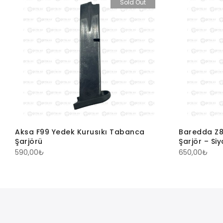
Sold Out
Aksa F99 Yedek Kurusıkı Tabanca
Baredda Z8
Şarjörü
Şarjör – Si
590,00
₺
650,00
₺