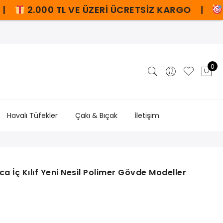
0 TL VE ÜZERİ ÜCRETSİZ KARGO |
ZORAKİ - 
0
Havalı Tüfekler
Çakı & Bıçak
İletişim
a İç Kılıf Yeni Nesil Polimer Gövde Modeller
daki
at:
9,00₺.