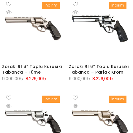
İndirim
İndirim
Zoraki R1 6” Toplu Kurusıkı
Zoraki R1 6” Toplu Kurusıkı
Tabanca – Füme
Tabanca – Parlak Krom
Orijinal
Şu
Orijinal
Şu
9.000,00
₺
8.226,00
₺
9.000,00
₺
8.226,00
₺
fiyat:
andaki
fiyat:
andaki
9.000,00₺.
fiyat:
9.000,00₺.
fiyat:
İndirim
İndirim
8.226,00₺.
8.226,00₺