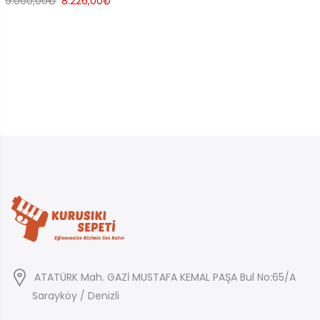
Orijinal
Şu
9.000,00
₺
8.226,00
₺
fiyat:
andaki
9.000,00₺.
fiyat:
8.226,00₺.
ATATÜRK Mah. GAZİ MUSTAFA KEMAL PAŞA Bul No:65/A
Sarayköy / Denizli