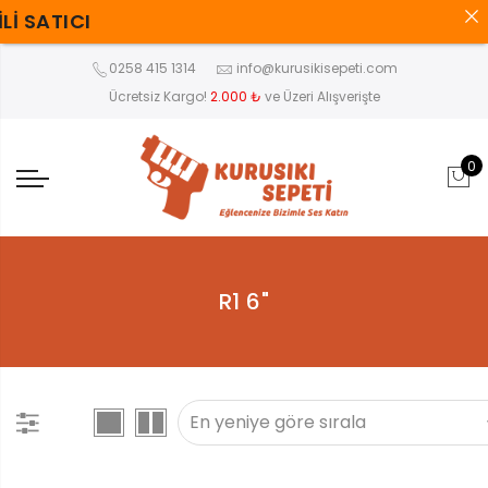
 SATICI
0258 415 1314
info@kurusikisepeti.com
Ücretsiz Kargo!
2.000 ₺
ve Üzeri Alışverişte
0
R1 6"