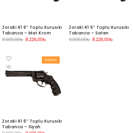
Zoraki R1 6” Toplu Kurusıkı
Zoraki R1 6” Toplu Kurusıkı
Tabanca – Mat Krom
Tabanca – Saten
Orijinal
Şu
Orijinal
Şu
9.000,00
₺
8.226,00
₺
9.000,00
₺
8.226,00
₺
fiyat:
andaki
fiyat:
andaki
9.000,00₺.
fiyat:
9.000,00₺.
fiyat:
İndirim
8.226,00₺.
8.226,00₺
Zoraki R1 6” Toplu Kurusıkı
Tabanca – Siyah