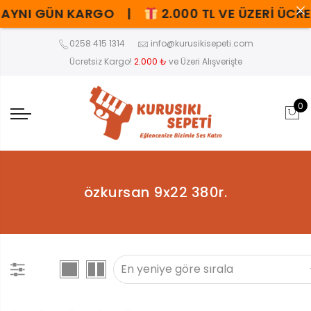
YNI GÜN KARGO |
2.000 TL VE ÜZERİ ÜCR
0258 415 1314
info@kurusikisepeti.com
Ücretsiz Kargo!
2.000 ₺
ve Üzeri Alışverişte
0
özkursan 9x22 380r.