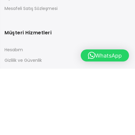
Mesafeli Satış Sözleşmesi
Müşteri Hizmetleri
Hesabım
WhatsApp
Gizlilik ve Güvenlik
Üyelik Sözleşmesi
İletişim
En güncel kampanyalardan haberdar olmak için ücretsiz
abone olabilirsiniz