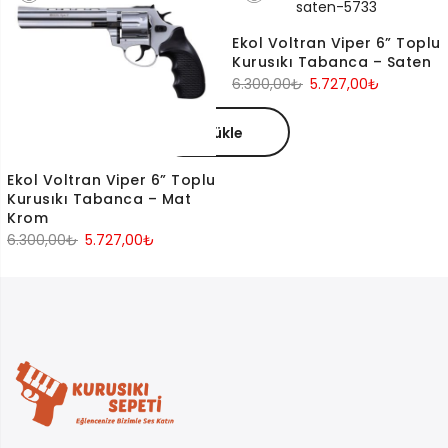
6.300,00₺.
fiyat:
5.727,00₺.
5.569,00₺.
5.727,00₺
Ekol Voltran Viper 6” Toplu
Kurusıkı Tabanca – Saten
Orijinal
Şu
6.300,00
₺
5.727,00
₺
fiyat:
andaki
6.300,00₺.
fiyat:
Yükle
5.727,00₺
Ekol Voltran Viper 6” Toplu
Kurusıkı Tabanca – Mat
Krom
Orijinal
Şu
6.300,00
₺
5.727,00
₺
fiyat:
andaki
6.300,00₺.
fiyat:
5.727,00₺.