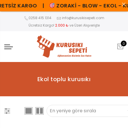
ETSİZ KARGO |
ZORAKİ - BLOW - EKOL - KUZEY 
0258 415 1314
info@kurusikisepeti.com
Ücretsiz Kargo!
2.000 ₺
ve Üzeri Alışverişte
0
Ekol toplu kurusıkı