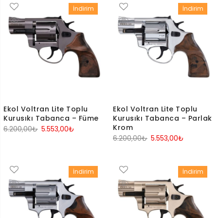
İndirim
İndirim
Ekol Voltran Lite Toplu
Ekol Voltran Lite Toplu
Kurusıkı Tabanca – Füme
Kurusıkı Tabanca – Parlak
Krom
Orijinal
Şu
6.200,00
₺
5.553,00
₺
Orijinal
Şu
6.200,00
₺
5.553,00
₺
fiyat:
andaki
fiyat:
andaki
6.200,00₺.
fiyat:
6.200,00₺.
fiyat:
5.553,00₺.
İndirim
İndirim
5.553,00₺.