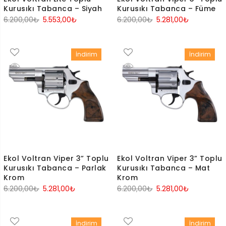
Kurusıkı Tabanca – Siyah
Kurusıkı Tabanca – Füme
Orijinal
Şu
Orijinal
Şu
6.200,00
₺
5.553,00
₺
6.200,00
₺
5.281,00
₺
fiyat:
andaki
fiyat:
andaki
6.200,00₺.
fiyat:
6.200,00₺.
fiyat:
İndirim
İndirim
5.553,00₺.
5.281,00₺.
Ekol Voltran Viper 3” Toplu
Ekol Voltran Viper 3” Toplu
Kurusıkı Tabanca – Parlak
Kurusıkı Tabanca – Mat
Krom
Krom
Orijinal
Şu
Orijinal
Şu
6.200,00
₺
5.281,00
₺
6.200,00
₺
5.281,00
₺
fiyat:
andaki
fiyat:
andaki
6.200,00₺.
fiyat:
6.200,00₺.
fiyat:
İndirim
İndirim
5.281,00₺.
5.281,00₺.