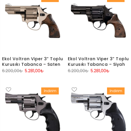
Ekol Voltran Viper 3” Toplu
Ekol Voltran Viper 3” Toplu
Kurusıkı Tabanca – Saten
Kurusıkı Tabanca – Siyah
Orijinal
Şu
Orijinal
Şu
6.200,00
₺
5.281,00
₺
6.200,00
₺
5.281,00
₺
fiyat:
andaki
fiyat:
andaki
6.200,00₺.
fiyat:
6.200,00₺.
fiyat:
İndirim
İndirim
5.281,00₺.
5.281,00₺.