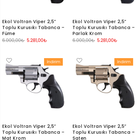
Ekol Voltran Viper 2,5”
Ekol Voltran Viper 2,5”
Toplu Kurusıkı Tabanca –
Toplu Kurusıkı Tabanca –
Füme
Parlak Krom
Orijinal
Şu
Orijinal
Şu
6.000,00
₺
5.281,00
₺
6.000,00
₺
5.281,00
₺
fiyat:
andaki
fiyat:
andaki
6.000,00₺.
fiyat:
6.000,00₺.
fiyat:
İndirim
İndirim
5.281,00₺.
5.281,00₺.
Ekol Voltran Viper 2,5”
Ekol Voltran Viper 2,5”
Toplu Kurusıkı Tabanca –
Toplu Kurusıkı Tabanca –
Mat Krom
Saten