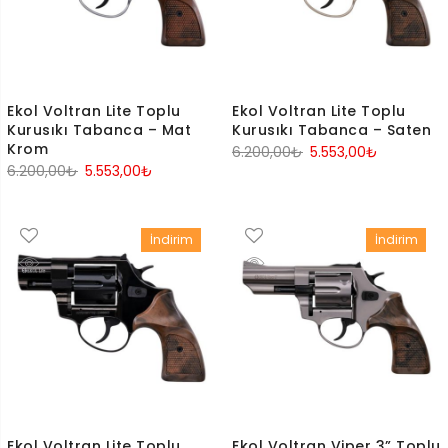
Ekol Voltran Lite Toplu
Ekol Voltran Lite Toplu
Kurusıkı Tabanca – Mat
Kurusıkı Tabanca – Saten
Krom
Orijinal
Şu
6.200,00
₺
5.553,00
₺
Orijinal
Şu
6.200,00
₺
5.553,00
₺
fiyat:
andaki
fiyat:
andaki
6.200,00₺.
fiyat:
6.200,00₺.
fiyat:
5.553,00₺.
İndirim
İndirim
5.553,00₺.
Ekol Voltran Lite Toplu
Ekol Voltran Viper 3” Toplu