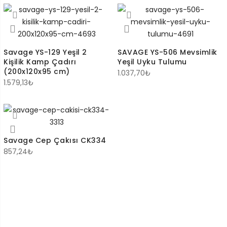
Savage YS-129 Yeşil 2
SAVAGE YS-506 Mevsimlik
Kişilik Kamp Çadırı
Yeşil Uyku Tulumu
(200x120x95 cm)
1.037,70
₺
1.579,13
₺
Savage Cep Çakısı CK334
857,24
₺