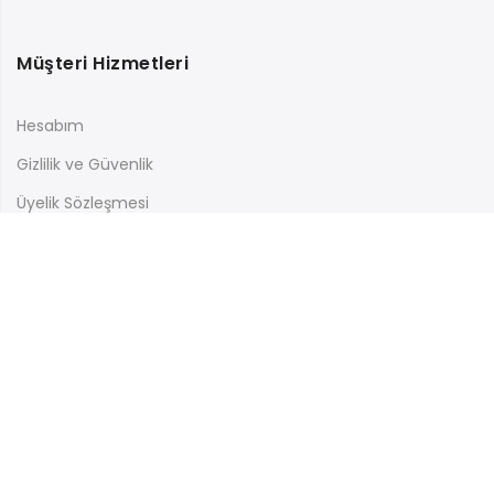
Müşteri Hizmetleri
Hesabım
Gizlilik ve Güvenlik
Üyelik Sözleşmesi
İletişim
En güncel kampanyalardan haberdar olmak için ücretsiz
abone olabilirsiniz