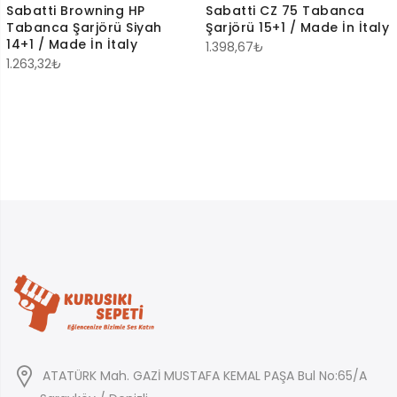
Sabatti Browning HP
Sabatti CZ 75 Tabanca
Tabanca Şarjörü Siyah
Şarjörü 15+1 / Made İn İtaly
14+1 / Made İn İtaly
1.398,67
₺
1.263,32
₺
ATATÜRK Mah. GAZİ MUSTAFA KEMAL PAŞA Bul No:65/A