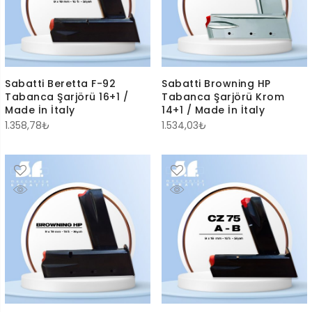
Sabatti Beretta F-92
Sabatti Browning HP
Tabanca Şarjörü 16+1 /
Tabanca Şarjörü Krom
Made İn İtaly
14+1 / Made İn İtaly
1.358,78
₺
1.534,03
₺