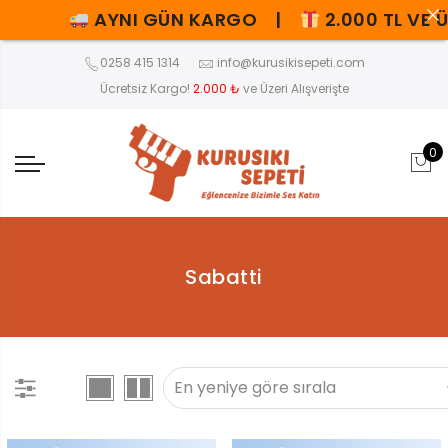
AYNI GÜN KARGO |
2.000 TL VE Ü
0258 415 1314
info@kurusikisepeti.com
Ücretsiz Kargo!
2.000 ₺
ve Üzeri Alışverişte
0
Sabatti