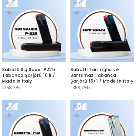
Sabatti Sig Sauer P226
Sabatti Tanfoglio ve
Tabanca Şarjörü 16’lı /
Sarsılmaz Tabanca
Made in italy
Şarjörü 15+1 / Made İn İtaly
1.358,78
₺
1.358,78
₺