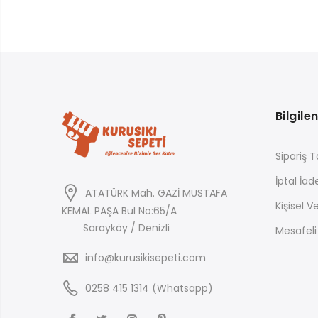
Bilgile
Sipariş T
İptal İad
ATATÜRK Mah. GAZİ MUSTAFA
Kişisel Ve
KEMAL PAŞA Bul No:65/A
Sarayköy / Denizli
Mesafeli
info@kurusikisepeti.com
0258 415 1314 (Whatsapp)