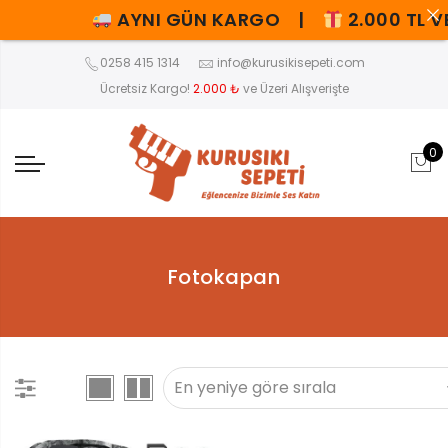
AYNI GÜN KARGO |
2.000 TL V
0258 415 1314
info@kurusikisepeti.com
Ücretsiz Kargo!
2.000 ₺
ve Üzeri Alışverişte
0
Fotokapan