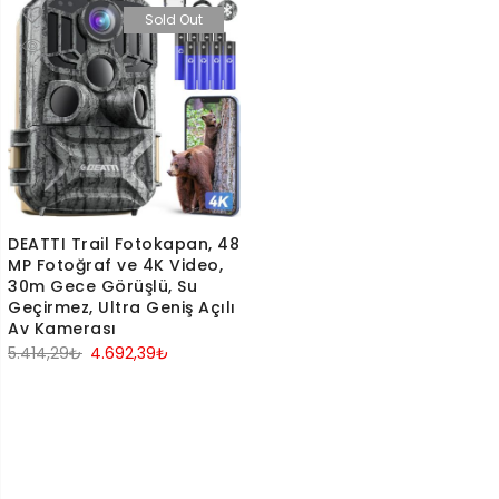
Sold Out
DEATTI Trail Fotokapan, 48
MP Fotoğraf ve 4K Video,
30m Gece Görüşlü, Su
Geçirmez, Ultra Geniş Açılı
Av Kamerası
Orijinal
Şu
5.414,29
₺
4.692,39
₺
fiyat:
andaki
5.414,29₺.
fiyat:
4.692,39₺.